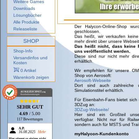
Weitere Games
Downloads
Lösungbücher
Alle Produkte
Der Halycon-Online-Shop wu
Releaseliste
geschlossen.
Das heißt, wir verkaufen kein
SHOP
mehr direkt über unsere Webseit
Das heißt nicht, dass keine
Shop-Info
uns veröffentlicht werden.
Diese sind nur nicht mehr dir
Versandinfos und
erhältlich.
Kosten
0 Artikel
Wir empfehlen für unsere OMS
Shop von Aerosoft:
Warenkorb zeigen
Aerosoft-Webseite
Dort sind auch zahlreiche 
Simulationstitel erhältlich.
AUSGEZEICHNET
.org
Kundenbewertungen
Für Eisenbahn-Fans bietet sich
3DZug an:
SEHR GUT
3DZug-Webseite/
4.69
/ 5.00
Hier sind ein Großteil unser
verfügbar. Nicht nur für Railwo
117 Bewertungen
sondern auch für MSTS und Tra
A.P.
16.08.2025
Mehr
myHalycon-Kundenkonto
Hier stimmt so einiges nicht