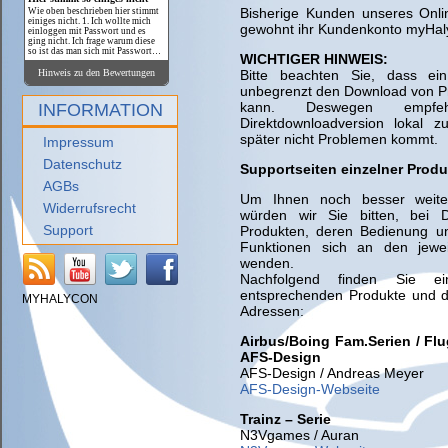
Bisherige Kunden unseres Onl
Wie oben beschrieben hier stimmt
einiges nicht. 1. Ich wollte mich
gewohnt ihr Kundenkonto myHal
einloggen mit Passwort und es
ging nicht. Ich frage warum diese
so ist das man sich mit Passwort
WICHTIGER HINWEIS:
nicht einloggen kann weil das
Passwort vom System nicht
Hinweis zu den Bewertungen
Bitte beachten Sie, dass ein
anerkannt wurde. heute am
unbegrenzt den Download von P
16.08.2025 ging es einfach wieder
komischer weiße sind alle
kann. Deswegen empfe
INFORMATION
Downloads verschwunden so das
Direktdownloadversion lokal z
man sich diese nicht mehr holen
kann so als Sicherheit. Schade da
später nicht Problemen kommt.
Impressum
hat Kunde Pech gehabt und der
Anbieter glück. Ich werde mir hier
nicht mehr kaufen weil es keinen
Datenschutz
Supportseiten einzelner Produ
sinn macht. Achja ich bin kein neu
Kunde sondern schon seit ca. über
AGBs
5-6 Jahre da gab es noch Halycon
Um Ihnen noch besser weite
Media. Ich hatte nur meine stecken
Widerrufsrecht
downloaden die mir beim crash
würden wir Sie bitten, bei D
kaputt gegeangen sind.
Support
Produkten, deren Bedienung u
Funktionen sich an den jewei
wenden.
Nachfolgend finden Sie ei
entsprechenden Produkte und d
MYHALYCON
Adressen:
Airbus/Boing Fam.Serien / F
AFS-Design
AFS-Design / Andreas Meyer
AFS-Design-Webseite
Trainz – Serie
N3Vgames / Auran